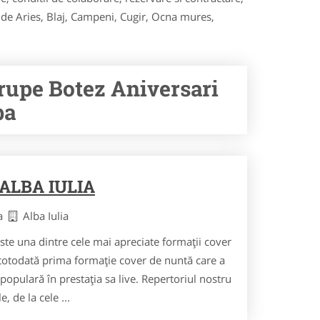
a de Aries, Blaj, Campeni, Cugir, Ocna mures,
Trupe Botez Aniversari
ba
ALBA IULIA
ba
Alba Iulia
te una dintre cele mai apreciate formații cover
i totodată prima formație cover de nuntă care a
opulară în prestația sa live. Repertoriul nostru
, de la cele ...