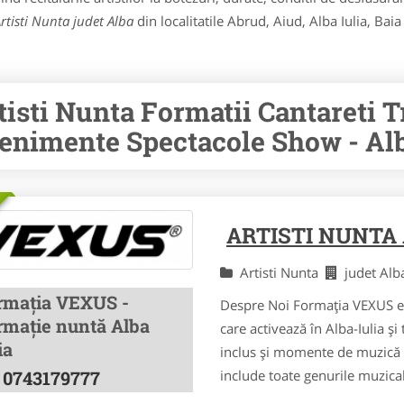
rtisti Nunta judet Alba
din localitatile Abrud, Aiud, Alba Iulia, Bai
tisti Nunta Formatii Cantareti 
enimente Spectacole Show - Al
ARTISTI NUNTA 
Artisti Nunta
judet Al
rmația VEXUS -
Despre Noi Formația VEXUS es
rmație nuntă Alba
care activează în Alba-Iulia ș
ia
inclus și momente de muzică p
include toate genurile muzicale
0743179777