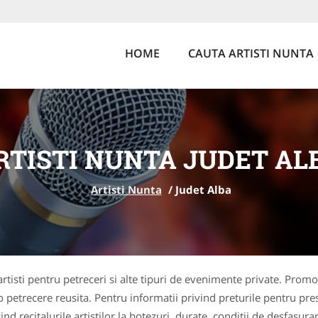
HOME
CAUTA ARTISTI NUNTA
RTISTI NUNTA JUDET AL
Artisti Nunta
/
Judet Alba
 artisti pentru petreceri si alte tipuri de evenimente private. Prom
trecere reusita. Pentru informatii privind preturile pentru prestatii
ind recitalurile artistilor la botezuri, durate, conditii de desfasura