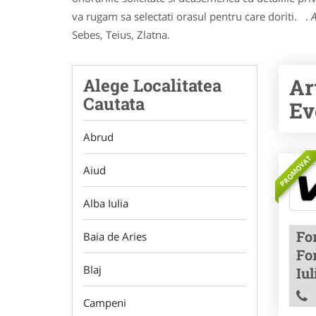
va rugam sa selectati orasul pentru care doriti. .
A
Sebes, Teius, Zlatna.
Ar
Alege Localitatea
Cautata
Ev
Abrud
PROMOVAT
Aiud
Alba Iulia
Fo
Baia de Aries
Fo
Blaj
Iul
Campeni