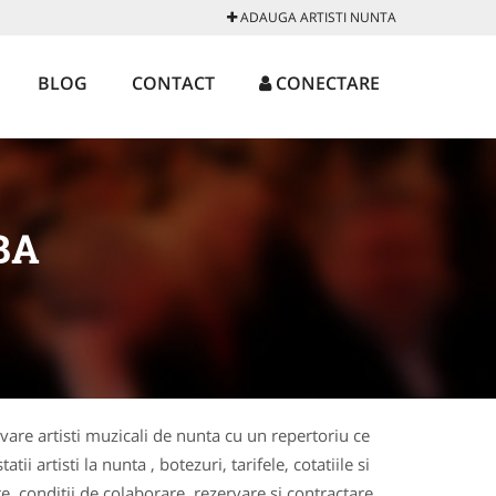
ADAUGA ARTISTI NUNTA
BLOG
CONTACT
CONECTARE
BA
ovare artisti muzicali de nunta cu un repertoriu ce
 artisti la nunta , botezuri, tarifele, cotatiile si
re, conditii de colaborare, rezervare si contractare,