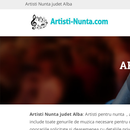
Artisti Nunta judet Alba
A
Artisti Nunta judet Alba
: Artisti pentru nunta ,
include toate genurile de muzica necesare pentru o pe
onorariile solicitate si deasemenea cu detaliile priv