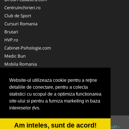
CentruInchirieri.ro
Club de Sport
Cursuri Romania
Brutari
HVP.ro
Cabinet-Psihologie.com
Medic Bun
Mobila Romania
Cabinet-Individual.ro
Cabinet-Privat.ro
Website-ul utilizeaza cookie pentru a reţine
detaliile de conectare, pentru a colecta
Cardiologul.ro
statistici cu scopul de a optimiza functionarea
CentraleBoilere.ro
site-ului si pentru a furniza marketing in baza
SistemeFotovoltaice.com
intereselor dvs.
Am inteles, sunt de acord!
© 2014-2026 Powered by
VilonMedia
&
Tokaido Consult
-