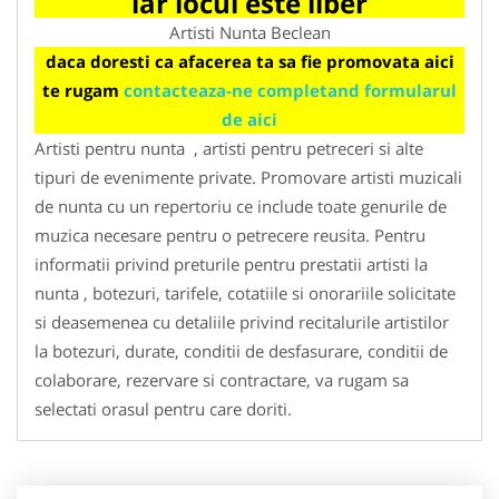
iar locul este liber
Artisti Nunta Beclean
daca doresti ca afacerea ta sa fie promovata aici
te rugam
contacteaza-ne completand formularul
de aici
Artisti pentru nunta , artisti pentru petreceri si alte
tipuri de evenimente private. Promovare artisti muzicali
de nunta cu un repertoriu ce include toate genurile de
muzica necesare pentru o petrecere reusita. Pentru
informatii privind preturile pentru prestatii artisti la
nunta , botezuri, tarifele, cotatiile si onorariile solicitate
si deasemenea cu detaliile privind recitalurile artistilor
la botezuri, durate, conditii de desfasurare, conditii de
colaborare, rezervare si contractare, va rugam sa
selectati orasul pentru care doriti.