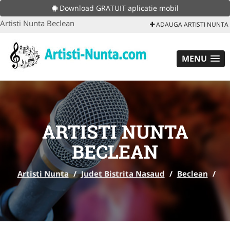
Download GRATUIT aplicatie mobil
Artisti Nunta Beclean
ADAUGA ARTISTI NUNTA
MENU
ARTISTI NUNTA
BECLEAN
Artisti Nunta
/
Judet Bistrita Nasaud
/
Beclean
/