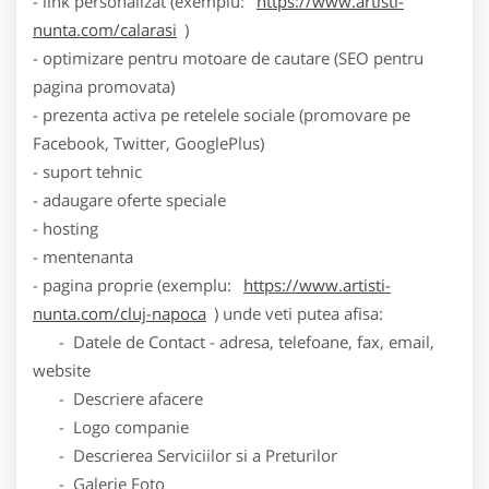
- link personalizat (exemplu:
https://www.artisti-
nunta.com/calarasi
)
- optimizare pentru motoare de cautare (SEO pentru
pagina promovata)
- prezenta activa pe retelele sociale (promovare pe
Facebook, Twitter, GooglePlus)
- suport tehnic
- adaugare oferte speciale
- hosting
- mentenanta
- pagina proprie (exemplu:
https://www.artisti-
nunta.com/cluj-napoca
) unde veti putea afisa:
- Datele de Contact - adresa, telefoane, fax, email,
website
- Descriere afacere
- Logo companie
- Descrierea Serviciilor si a Preturilor
- Galerie Foto