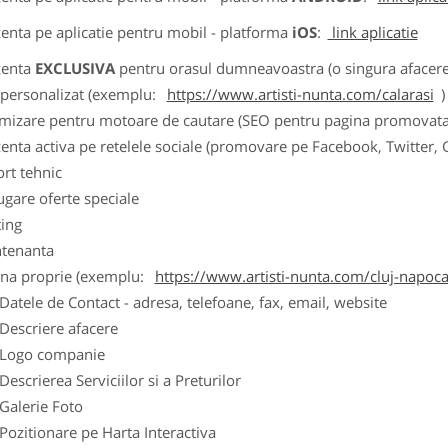
zenta pe aplicatie pentru mobil - platforma
iOS
:
link aplicatie
zenta
EXCLUSIVA
pentru orasul dumneavoastra (o singura afacere p
k personalizat (exemplu:
https://www.artisti-nunta.com/calarasi
)
imizare pentru motoare de cautare (SEO pentru pagina promovata
zenta activa pe retelele sociale (promovare pe Facebook, Twitter,
ort tehnic
ugare oferte speciale
ting
tenanta
ina proprie (exemplu:
https://www.artisti-nunta.com/cluj-napoc
ele de Contact - adresa, telefoane, fax, email, website
scriere afacere
go companie
crierea Serviciilor si a Preturilor
lerie Foto
itionare pe Harta Interactiva