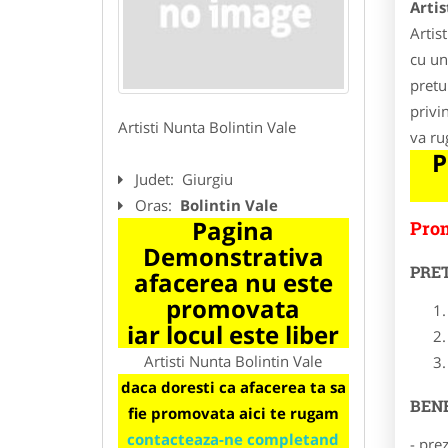
Artis
Artis
cu un
pretur
privi
Artisti Nunta Bolintin Vale
va ru
P
Judet:
Giurgiu
Oras:
Bolintin Vale
Pagina
Prom
Demonstrativa
PRE
afacerea nu este
promovata
iar locul este liber
Artisti Nunta Bolintin Vale
daca doresti ca afacerea ta sa
BENE
fie promovata aici te rugam
contacteaza-ne completand
- pre