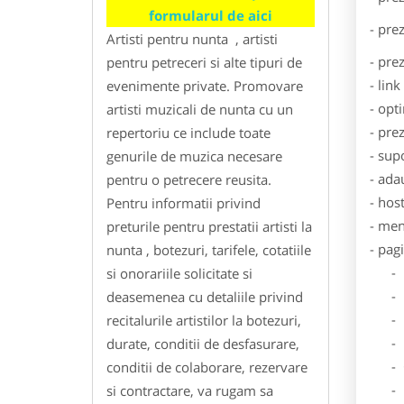
formularul de aici
- pre
Artisti pentru nunta , artisti
- pre
pentru petreceri si alte tipuri de
- lin
evenimente private. Promovare
- opt
artisti muzicali de nunta cu un
- pre
repertoriu ce include toate
- sup
genurile de muzica necesare
- ada
pentru o petrecere reusita.
- hos
Pentru informatii privind
- men
preturile pentru prestatii artisti la
- pag
nunta , botezuri, tarifele, cotatiile
- Dat
si onorariile solicitate si
- De
deasemenea cu detaliile privind
- Lo
recitalurile artistilor la botezuri,
- Des
durate, conditii de desfasurare,
- Ga
conditii de colaborare, rezervare
- Poz
si contractare, va rugam sa