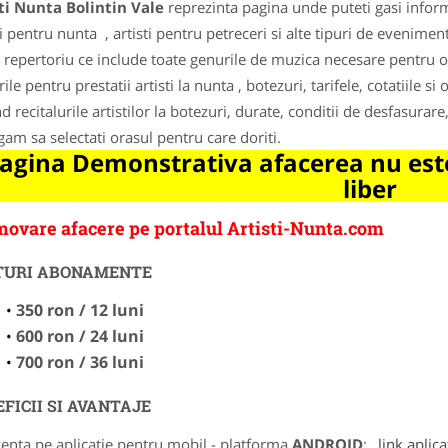
ti Nunta Bolintin Vale
reprezinta pagina unde puteti gasi inform
ti pentru nunta , artisti pentru petreceri si alte tipuri de evenime
 repertoriu ce include toate genurile de muzica necesare pentru o 
ile pentru prestatii artisti la nunta , botezuri, tarifele, cotatiile s
nd recitalurile artistilor la botezuri, durate, conditii de desfasurar
gam sa selectati orasul pentru care doriti.
agina Demonstrativa afacerea nu este
liber
ovare afacere pe portalul Artisti-Nunta.com
TURI ABONAMENTE
350 ron / 12 luni
600 ron / 24 luni
700 ron / 36 luni
FICII SI AVANTAJE
zenta pe aplicatie pentru mobil - platforma
ANDROID
:
link aplica