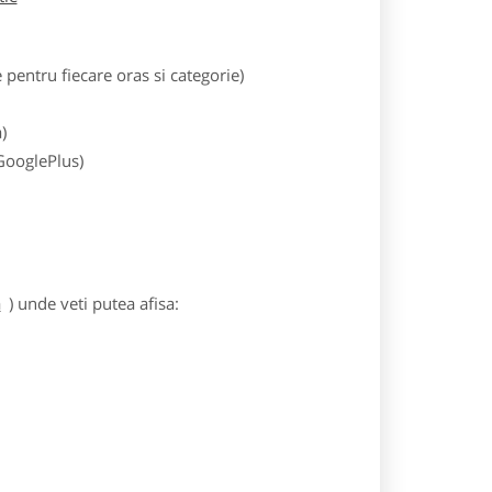
entru fiecare oras si categorie)
)
 GooglePlus)
a
) unde veti putea afisa: