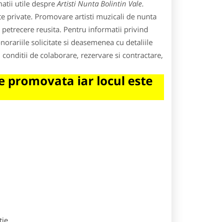
atii utile despre
Artisti Nunta Bolintin Vale
.
nte private. Promovare artisti muzicali de nunta
petrecere reusita. Pentru informatii privind
i onorariile solicitate si deasemenea cu detaliile
e, conditii de colaborare, rezervare si contractare,
 promovata iar locul este
tie