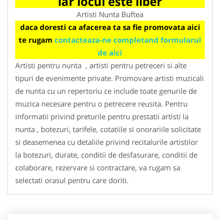
iar locul este liber
Artisti Nunta Buftea
daca doresti ca afacerea ta sa fie promovata aici
te rugam
contacteaza-ne completand formularul
de aici
Artisti pentru nunta , artisti pentru petreceri si alte
tipuri de evenimente private. Promovare artisti muzicali
de nunta cu un repertoriu ce include toate genurile de
muzica necesare pentru o petrecere reusita. Pentru
informatii privind preturile pentru prestatii artisti la
nunta , botezuri, tarifele, cotatiile si onorariile solicitate
si deasemenea cu detaliile privind recitalurile artistilor
la botezuri, durate, conditii de desfasurare, conditii de
colaborare, rezervare si contractare, va rugam sa
selectati orasul pentru care doriti.