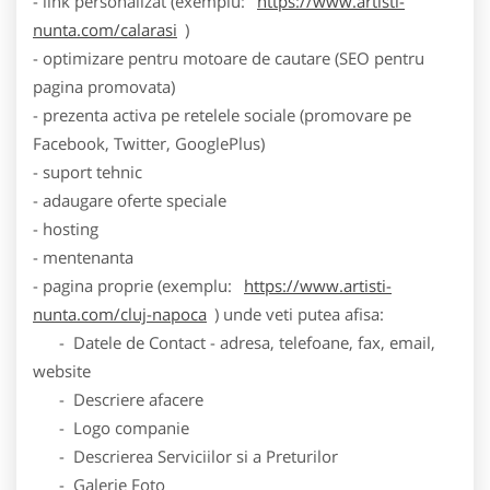
- link personalizat (exemplu:
https://www.artisti-
nunta.com/calarasi
)
- optimizare pentru motoare de cautare (SEO pentru
pagina promovata)
- prezenta activa pe retelele sociale (promovare pe
Facebook, Twitter, GooglePlus)
- suport tehnic
- adaugare oferte speciale
- hosting
- mentenanta
- pagina proprie (exemplu:
https://www.artisti-
nunta.com/cluj-napoca
) unde veti putea afisa:
- Datele de Contact - adresa, telefoane, fax, email,
website
- Descriere afacere
- Logo companie
- Descrierea Serviciilor si a Preturilor
- Galerie Foto