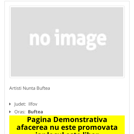
Artisti Nunta Buftea
Judet:
Ilfov
Oras:
Buftea
Pagina Demonstrativa
afacerea nu este promovata