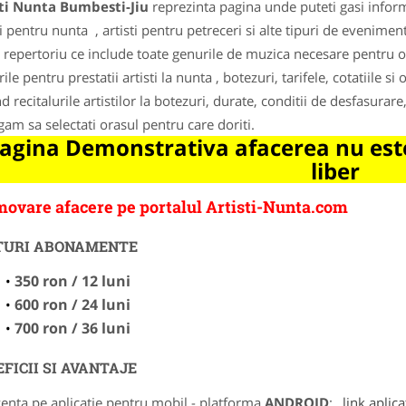
sti Nunta Bumbesti-Jiu
reprezinta pagina unde puteti gasi inform
ti pentru nunta , artisti pentru petreceri si alte tipuri de evenime
 repertoriu ce include toate genurile de muzica necesare pentru o 
ile pentru prestatii artisti la nunta , botezuri, tarifele, cotatiile s
nd recitalurile artistilor la botezuri, durate, conditii de desfasurar
gam sa selectati orasul pentru care doriti.
agina Demonstrativa afacerea nu este
liber
ovare afacere pe portalul Artisti-Nunta.com
TURI ABONAMENTE
350 ron / 12 luni
600 ron / 24 luni
700 ron / 36 luni
FICII SI AVANTAJE
zenta pe aplicatie pentru mobil - platforma
ANDROID
:
link aplica