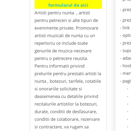
formularul de aici
- pre
Artisti pentru nunta , artisti
- pre
pentru petreceri si alte tipuri de
- lin
evenimente private. Promovare
- opt
artisti muzicali de nunta cu un
- pre
repertoriu ce include toate
- sup
genurile de muzica necesare
- ada
pentru o petrecere reusita.
- hos
Pentru informatii privind
- men
preturile pentru prestatii artisti la
- pag
nunta , botezuri, tarifele, cotatiile
- Dat
si onorariile solicitate si
- De
deasemenea cu detaliile privind
- Lo
recitalurile artistilor la botezuri,
- Des
durate, conditii de desfasurare,
- Ga
conditii de colaborare, rezervare
- Poz
si contractare, va rugam sa