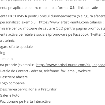
zenta pe aplicatie pentru mobil - platforma
iOS
:
link aplicatie
zenta
EXCLUSIVA
pentru orasul dumneavoastra (o singura afacere p
k personalizat (exemplu:
https://www.artisti-nunta.com/calarasi
)
imizare pentru motoare de cautare (SEO pentru pagina promovata
zenta activa pe retelele sociale (promovare pe Facebook, Twitter,
ort tehnic
ugare oferte speciale
ting
tenanta
ina proprie (exemplu:
https://www.artisti-nunta.com/cluj-napoc
ele de Contact - adresa, telefoane, fax, email, website
scriere afacere
go companie
crierea Serviciilor si a Preturilor
lerie Foto
itionare pe Harta Interactiva