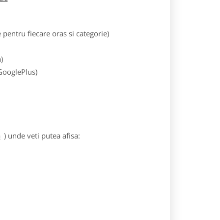
entru fiecare oras si categorie)
)
 GooglePlus)
a
) unde veti putea afisa: