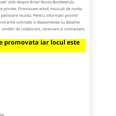
atii utile despre
Artisti Nunta Bumbesti-Jiu
.
nte private. Promovare artisti muzicali de nunta
petrecere reusita. Pentru informatii privind
i onorariile solicitate si deasemenea cu detaliile
e, conditii de colaborare, rezervare si contractare,
 promovata iar locul este
tie