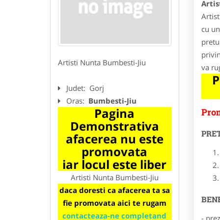
Arti
Artis
cu un
pretur
privi
Artisti Nunta Bumbesti-Jiu
va ru
P
Judet:
Gorj
Oras:
Bumbesti-Jiu
Pagina
Prom
Demonstrativa
PRE
afacerea nu este
promovata
iar locul este liber
Artisti Nunta Bumbesti-Jiu
daca doresti ca afacerea ta sa
BENE
fie promovata aici te rugam
contacteaza-ne completand
- pre