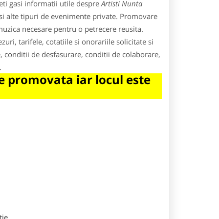
ti gasi informatii utile despre
Artisti Nunta
i si alte tipuri de evenimente private. Promovare
 muzica necesare pentru o petrecere reusita.
ri, tarifele, cotatiile si onorariile solicitate si
e, conditii de desfasurare, conditii de colaborare,
ti.
 promovata iar locul este
tie