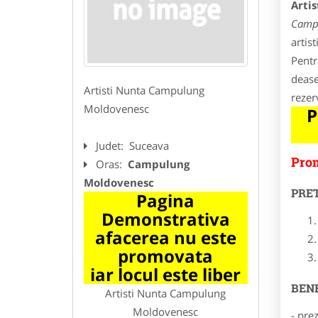
Arti
Camp
artis
Pentru
dease
Artisti Nunta Campulung
rezer
Moldovenesc
P
Judet:
Suceava
Prom
Oras:
Campulung
Moldovenesc
PRE
Pagina
Demonstrativa
afacerea nu este
promovata
iar locul este liber
BENE
Artisti Nunta Campulung
Moldovenesc
- pre