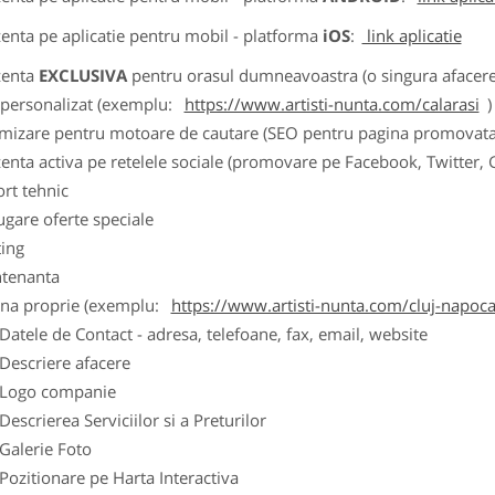
zenta pe aplicatie pentru mobil - platforma
iOS
:
link aplicatie
zenta
EXCLUSIVA
pentru orasul dumneavoastra (o singura afacere p
k personalizat (exemplu:
https://www.artisti-nunta.com/calarasi
)
imizare pentru motoare de cautare (SEO pentru pagina promovata
zenta activa pe retelele sociale (promovare pe Facebook, Twitter,
ort tehnic
ugare oferte speciale
ting
tenanta
ina proprie (exemplu:
https://www.artisti-nunta.com/cluj-napoc
ele de Contact - adresa, telefoane, fax, email, website
scriere afacere
go companie
crierea Serviciilor si a Preturilor
lerie Foto
itionare pe Harta Interactiva