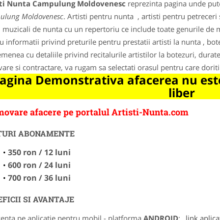
sti Nunta Campulung Moldovenesc
reprezinta pagina unde pute
ulung Moldovenesc
. Artisti pentru nunta , artisti pentru petrecer
ti muzicali de nunta cu un repertoriu ce include toate genurile de
 informatii privind preturile pentru prestatii artisti la nunta , botezu
menea cu detaliile privind recitalurile artistilor la botezuri, durat
vare si contractare, va rugam sa selectati orasul pentru care dori
agina Demonstrativa afacerea nu este
liber
ovare afacere pe portalul Artisti-Nunta.com
TURI ABONAMENTE
350 ron / 12 luni
600 ron / 24 luni
700 ron / 36 luni
FICII SI AVANTAJE
zenta pe aplicatie pentru mobil - platforma
ANDROID
:
link aplica