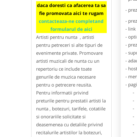
daca doresti ca afacerea ta sa
- pre
fie promovata aici te rugam
- pre
contacteaza-ne completand
- lin
formularul de aici
- opt
Artisti pentru nunta , artisti
- pre
pentru petreceri si alte tipuri de
- sup
evenimente private. Promovare
- ada
artisti muzicali de nunta cu un
- hos
repertoriu ce include toate
- men
genurile de muzica necesare
- pag
pentru o petrecere reusita.
- Dat
Pentru informatii privind
- De
preturile pentru prestatii artisti la
- Lo
nunta , botezuri, tarifele, cotatiile
- Des
si onorariile solicitate si
- Ga
deasemenea cu detaliile privind
- Poz
recitalurile artistilor la botezuri,