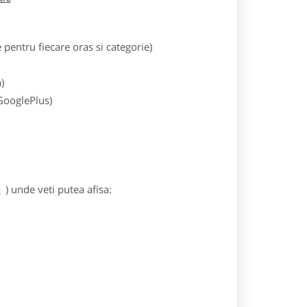
entru fiecare oras si categorie)
)
 GooglePlus)
a
) unde veti putea afisa: