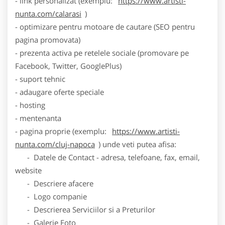
- link personalizat (exemplu:
https://www.artisti-
nunta.com/calarasi
)
- optimizare pentru motoare de cautare (SEO pentru
pagina promovata)
- prezenta activa pe retelele sociale (promovare pe
Facebook, Twitter, GooglePlus)
- suport tehnic
- adaugare oferte speciale
- hosting
- mentenanta
- pagina proprie (exemplu:
https://www.artisti-
nunta.com/cluj-napoca
) unde veti putea afisa:
- Datele de Contact - adresa, telefoane, fax, email,
website
- Descriere afacere
- Logo companie
- Descrierea Serviciilor si a Preturilor
- Galerie Foto