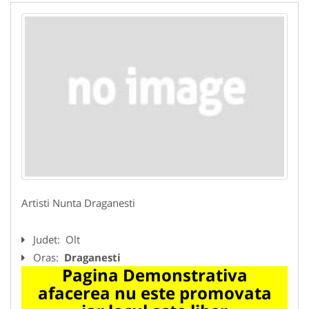
Artisti Nunta Draganesti
Judet:
Olt
Oras:
Draganesti
Pagina Demonstrativa
afacerea nu este promovata