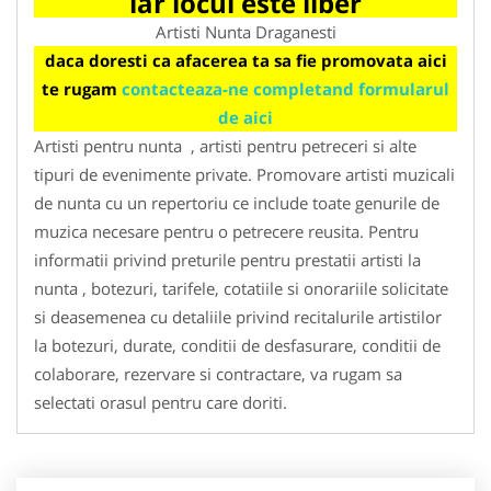
iar locul este liber
Artisti Nunta Draganesti
daca doresti ca afacerea ta sa fie promovata aici
te rugam
contacteaza-ne completand formularul
de aici
Artisti pentru nunta , artisti pentru petreceri si alte
tipuri de evenimente private. Promovare artisti muzicali
de nunta cu un repertoriu ce include toate genurile de
muzica necesare pentru o petrecere reusita. Pentru
informatii privind preturile pentru prestatii artisti la
nunta , botezuri, tarifele, cotatiile si onorariile solicitate
si deasemenea cu detaliile privind recitalurile artistilor
la botezuri, durate, conditii de desfasurare, conditii de
colaborare, rezervare si contractare, va rugam sa
selectati orasul pentru care doriti.