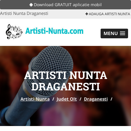
Download GRATUIT aplicatie mobil
Artisti Nunta Draganesti
ADAUGA ARTISTI NUNTA
MENU
ARTISTI NUNTA
DRAGANESTI
Artisti Nunta
/
Judet Olt
/
Draganesti
/