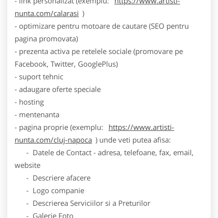
- link personalizat (exemplu:
https://www.artisti-
nunta.com/calarasi
)
- optimizare pentru motoare de cautare (SEO pentru
pagina promovata)
- prezenta activa pe retelele sociale (promovare pe
Facebook, Twitter, GooglePlus)
- suport tehnic
- adaugare oferte speciale
- hosting
- mentenanta
- pagina proprie (exemplu:
https://www.artisti-
nunta.com/cluj-napoca
) unde veti putea afisa:
- Datele de Contact - adresa, telefoane, fax, email,
website
- Descriere afacere
- Logo companie
- Descrierea Serviciilor si a Preturilor
- Galerie Foto