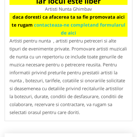
iar locul este liber
Artisti Nunta Ghimbav
daca doresti ca afacerea ta sa fie promovata aici
te rugam
contacteaza-ne completand formularul
de aici
Artisti pentru nunta , artisti pentru petreceri si alte
tipuri de evenimente private. Promovare artisti muzicali
de nunta cu un repertoriu ce include toate genurile de
muzica necesare pentru o petrecere reusita. Pentru
informatii privind preturile pentru prestatii artisti la
nunta , botezuri, tarifele, cotatiile si onorariile solicitate
si deasemenea cu detaliile privind recitalurile artistilor
la botezuri, durate, conditii de desfasurare, conditii de
colaborare, rezervare si contractare, va rugam sa
selectati orasul pentru care doriti.