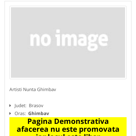
Artisti Nunta Ghimbav
Judet:
Brasov
Oras:
Ghimbav
Pagina Demonstrativa
afacerea nu este promovata