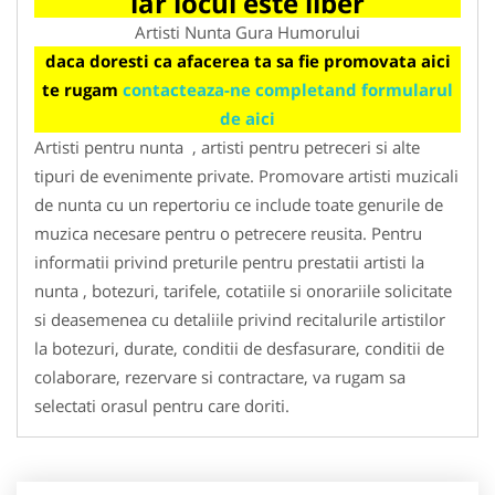
iar locul este liber
Artisti Nunta Gura Humorului
daca doresti ca afacerea ta sa fie promovata aici
te rugam
contacteaza-ne completand formularul
de aici
Artisti pentru nunta , artisti pentru petreceri si alte
tipuri de evenimente private. Promovare artisti muzicali
de nunta cu un repertoriu ce include toate genurile de
muzica necesare pentru o petrecere reusita. Pentru
informatii privind preturile pentru prestatii artisti la
nunta , botezuri, tarifele, cotatiile si onorariile solicitate
si deasemenea cu detaliile privind recitalurile artistilor
la botezuri, durate, conditii de desfasurare, conditii de
colaborare, rezervare si contractare, va rugam sa
selectati orasul pentru care doriti.