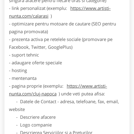
singura afacere pentru fiecare oras si categorie)
- link personalizat (exemplu:
https://www.artisti-
nunta.com/calarasi
)
- optimizare pentru motoare de cautare (SEO pentru
pagina promovata)
- prezenta activa pe retelele sociale (promovare pe
Facebook, Twitter, GooglePlus)
- suport tehnic
- adaugare oferte speciale
- hosting
- mentenanta
- pagina proprie (exemplu:
https://www.artisti-
nunta.com/cluj-napoca
) unde veti putea afisa:
- Datele de Contact - adresa, telefoane, fax, email,
website
- Descriere afacere
- Logo companie
- Descrierea Serviciilor si a Preturilor