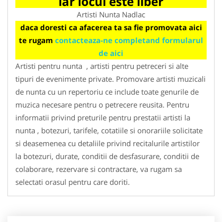
iar locul este liber
Artisti Nunta Nadlac
daca doresti ca afacerea ta sa fie promovata aici
te rugam
contacteaza-ne completand formularul
de aici
Artisti pentru nunta , artisti pentru petreceri si alte
tipuri de evenimente private. Promovare artisti muzicali
de nunta cu un repertoriu ce include toate genurile de
muzica necesare pentru o petrecere reusita. Pentru
informatii privind preturile pentru prestatii artisti la
nunta , botezuri, tarifele, cotatiile si onorariile solicitate
si deasemenea cu detaliile privind recitalurile artistilor
la botezuri, durate, conditii de desfasurare, conditii de
colaborare, rezervare si contractare, va rugam sa
selectati orasul pentru care doriti.