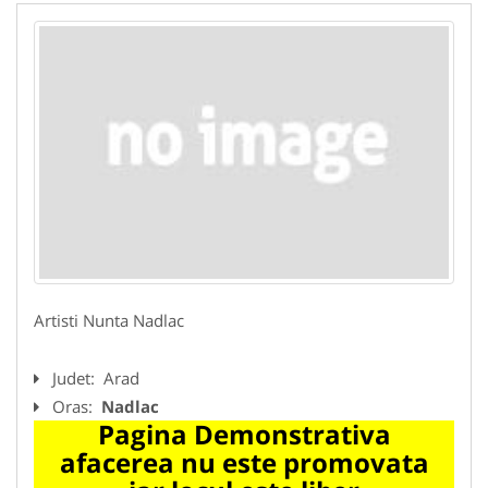
Artisti Nunta Nadlac
Judet:
Arad
Oras:
Nadlac
Pagina Demonstrativa
afacerea nu este promovata