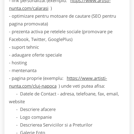
- link personalizat (exemplu:
https://www.artisti-
nunta.com/calarasi
)
- optimizare pentru motoare de cautare (SEO pentru
pagina promovata)
- prezenta activa pe retelele sociale (promovare pe
Facebook, Twitter, GooglePlus)
- suport tehnic
- adaugare oferte speciale
- hosting
- mentenanta
- pagina proprie (exemplu:
https://www.artisti-
nunta.com/cluj-napoca
) unde veti putea afisa:
- Datele de Contact - adresa, telefoane, fax, email,
website
- Descriere afacere
- Logo companie
- Descrierea Serviciilor si a Preturilor
- Galerie Foto