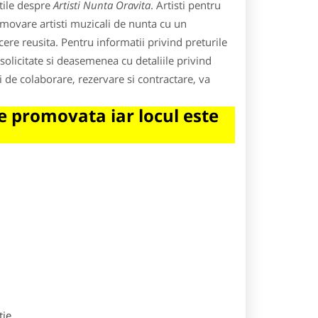
tile despre
Artisti Nunta Oravita
. Artisti pentru
romovare artisti muzicali de nunta cu un
ere reusita. Pentru informatii privind preturile
le solicitate si deasemenea cu detaliile privind
tii de colaborare, rezervare si contractare, va
 promovata iar locul este
tie