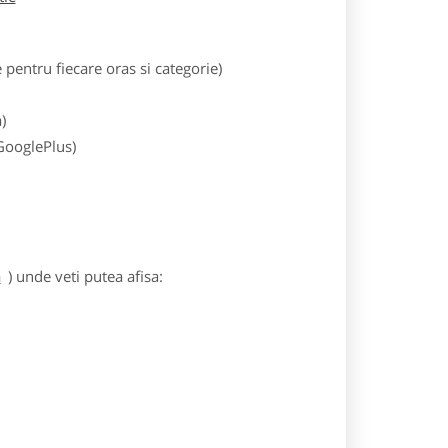
entru fiecare oras si categorie)
)
 GooglePlus)
a
) unde veti putea afisa: