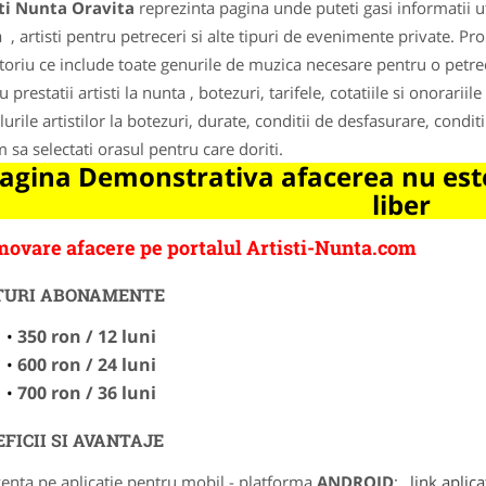
sti Nunta Oravita
reprezinta pagina unde puteti gasi informatii u
 , artisti pentru petreceri si alte tipuri de evenimente private. P
toriu ce include toate genurile de muzica necesare pentru o petrec
 prestatii artisti la nunta , botezuri, tarifele, cotatiile si onorarii
lurile artistilor la botezuri, durate, conditii de desfasurare, condi
 sa selectati orasul pentru care doriti.
agina Demonstrativa afacerea nu este
liber
ovare afacere pe portalul Artisti-Nunta.com
TURI ABONAMENTE
350 ron / 12 luni
600 ron / 24 luni
700 ron / 36 luni
FICII SI AVANTAJE
zenta pe aplicatie pentru mobil - platforma
ANDROID
:
link aplica