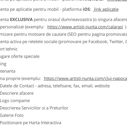
zenta pe aplicatie pentru mobil - platforma
iOS
:
link aplicatie
zenta
EXCLUSIVA
pentru orasul dumneavoastra (o singura afacere p
k personalizat (exemplu:
https://www.artisti-nunta.com/calarasi
)
imizare pentru motoare de cautare (SEO pentru pagina promovata
zenta activa pe retelele sociale (promovare pe Facebook, Twitter,
ort tehnic
ugare oferte speciale
ting
tenanta
ina proprie (exemplu:
https://www.artisti-nunta.com/cluj-napoc
ele de Contact - adresa, telefoane, fax, email, website
scriere afacere
go companie
crierea Serviciilor si a Preturilor
lerie Foto
itionare pe Harta Interactiva