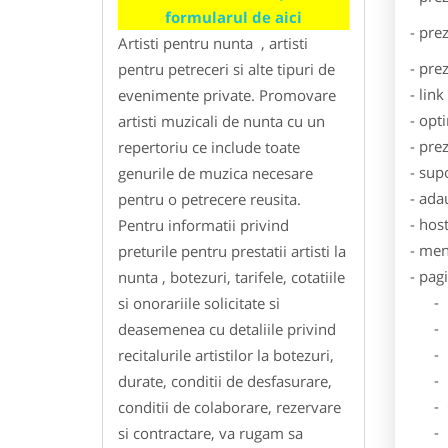
formularul de aici
- pre
Artisti pentru nunta , artisti
- pre
pentru petreceri si alte tipuri de
- lin
evenimente private. Promovare
- opt
artisti muzicali de nunta cu un
- pre
repertoriu ce include toate
- sup
genurile de muzica necesare
- ada
pentru o petrecere reusita.
- hos
Pentru informatii privind
- men
preturile pentru prestatii artisti la
- pag
nunta , botezuri, tarifele, cotatiile
- Dat
si onorariile solicitate si
- De
deasemenea cu detaliile privind
- Lo
recitalurile artistilor la botezuri,
- Des
durate, conditii de desfasurare,
- Ga
conditii de colaborare, rezervare
- Poz
si contractare, va rugam sa