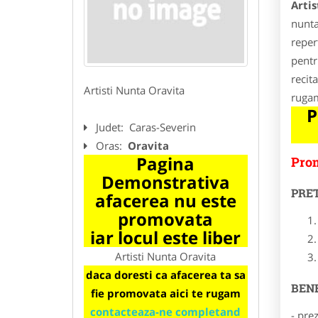
Arti
nunta
reper
pentru
recita
Artisti Nunta Oravita
rugam
P
Judet:
Caras-Severin
Oras:
Oravita
Pagina
Prom
Demonstrativa
PRE
afacerea nu este
promovata
iar locul este liber
Artisti Nunta Oravita
daca doresti ca afacerea ta sa
BENE
fie promovata aici te rugam
contacteaza-ne completand
- pre