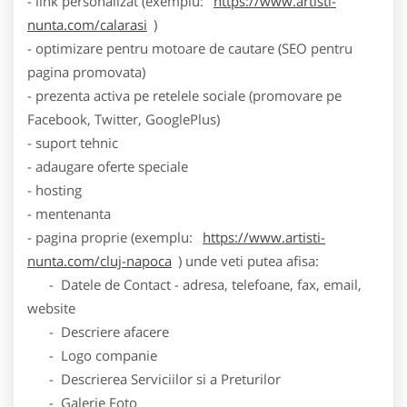
- link personalizat (exemplu:
https://www.artisti-
nunta.com/calarasi
)
- optimizare pentru motoare de cautare (SEO pentru
pagina promovata)
- prezenta activa pe retelele sociale (promovare pe
Facebook, Twitter, GooglePlus)
- suport tehnic
- adaugare oferte speciale
- hosting
- mentenanta
- pagina proprie (exemplu:
https://www.artisti-
nunta.com/cluj-napoca
) unde veti putea afisa:
- Datele de Contact - adresa, telefoane, fax, email,
website
- Descriere afacere
- Logo companie
- Descrierea Serviciilor si a Preturilor
- Galerie Foto