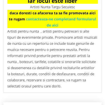
iar locul este liber
Artisti Nunta Targu Secuiesc
daca doresti ca afacerea ta sa fie promovata aici
te rugam
contacteaza-ne completand formularul
de aici
Artisti pentru nunta , artisti pentru petreceri si alte
tipuri de evenimente private. Promovare artisti muzicali
de nunta cu un repertoriu ce include toate genurile de
muzica necesare pentru o petrecere reusita. Pentru
informatii privind preturile pentru prestatii artisti la
nunta , botezuri, tarifele, cotatiile si onorariile solicitate
si deasemenea cu detaliile privind recitalurile artistilor
la botezuri, durate, conditii de desfasurare, conditii de
colaborare, rezervare si contractare, va rugam sa
selectati orasul pentru care doriti.